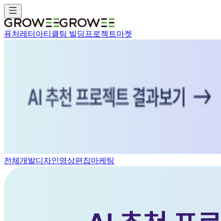
퓨처레터
아티클
팀 빌딩
프로젝트
마켓
전체
개발
디자인
영상편집
마케팅